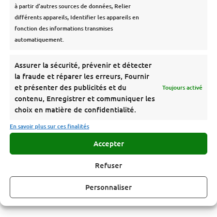
à partir d’autres sources de données, Relier
différents appareils, Identifier les appareils en
fonction des informations transmises
automatiquement.
Bogey Cup PVC
Assurer la sécurité, prévenir et détecter
la fraude et réparer les erreurs, Fournir
LIRE LA SUITE
et présenter des publicités et du
Toujours activé
contenu, Enregistrer et communiquer les
choix en matière de confidentialité.
En savoir plus sur ces finalités
Accepter
Refuser
Pourquoi choisir Sport et
Personnaliser
Jardin ?