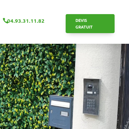
04.93.31.11.82

DEVIS
GRATUIT