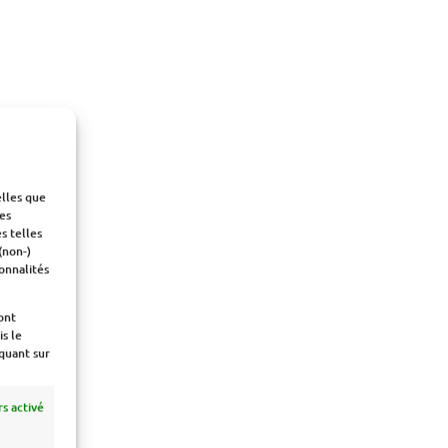
animaux
elles que
es
s telles
(non-)
onnalités
ont
s le
iquant sur
s activé