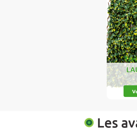
Trei
LA
Vo
Les ava