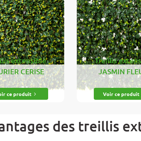
llis extensible
Treillis exten
URIER CERISE
JASMIN FLE
ir ce produit
Voir ce produit
5
ntages des treillis ex