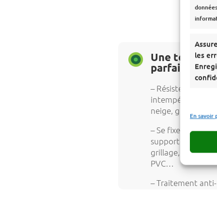
données,
informa
Assure
les er
Une technici
parfaite
Enregi
confid
– Résiste aux
intempéries, pluie
neige, gel, vent, so
En savoir 
– Se fixe sur tout
support: béton,
grillage, bois, verr
PVC…
– Traitement anti