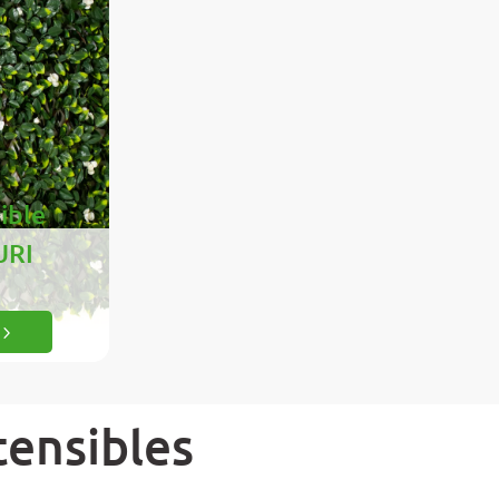
sible
URI
5
tensibles